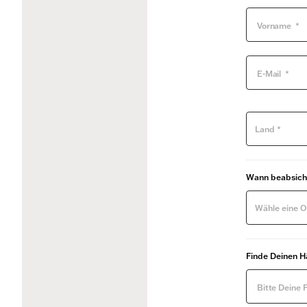
Land *
Wann beabsicht
Wähle eine O
Finde Deinen H