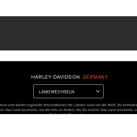
HARLEY-DAVIDSON
GERMANY
LAND WECHSELN
son.com bietet regionale Informationen für Länder rund um die Welt. Du befindes
d. Das Land wechseln, um die Info zu finden, die Du suchst. Das Land wechseln, u
finden, die Sie suchen.
RECHTLICHER HINWEIS
DATENSCHUTZ
WIR SIND FÜR SIE DA
H.D.COM
2001-2025 H-D. Alle Rechte vorbehalten.