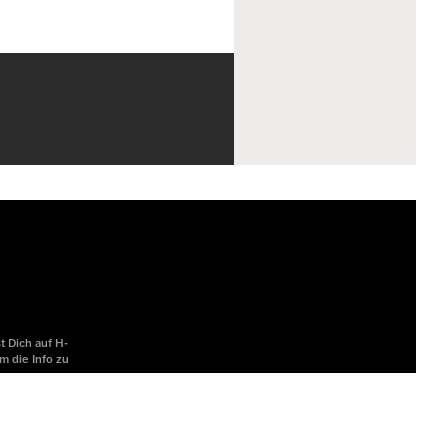
t Dich auf H-
m die Info zu